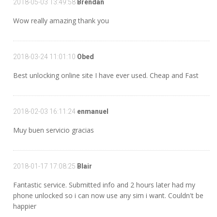
2018-05-03 13:49:58
Brendan
Wow really amazing thank you
2018-03-24 11:01:10
Obed
Best unlocking online site I have ever used. Cheap and Fast
2018-02-03 16:11:24
enmanuel
Muy buen servicio gracias
2018-01-17 17:08:25
Blair
Fantastic service. Submitted info and 2 hours later had my
phone unlocked so i can now use any sim i want. Couldn't be
happier