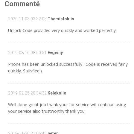
Commenté
2020-11-03 03:32:03
Themistoklis
Unlock Code provided very quickly and worked perfectly.
2019-08-16 08:50:51
Evgeniy
Phone has been unlocked successfully . Code is received fairly
quickly. Satisfied:)
2019-02-25 20:34:32
Kelekolio
Well done great job thank your for service will continue using
your service also trustworthy thank you
2018-11-20 21:06:45
peter