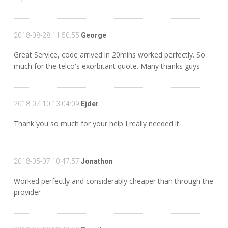
2018-08-28 11:50:55
George
Great Service, code arrived in 20mins worked perfectly. So
much for the telco's exorbitant quote. Many thanks guys
2018-07-10 13:04:09
Ejder
Thank you so much for your help I really needed it
2018-05-07 10:47:57
Jonathon
Worked perfectly and considerably cheaper than through the
provider