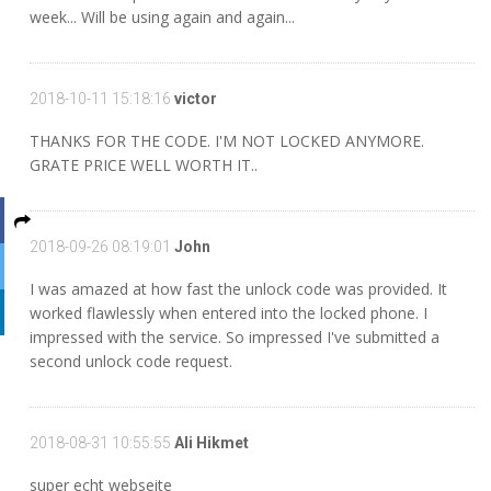
week... Will be using again and again...
2018-10-11 15:18:16
victor
THANKS FOR THE CODE. I'M NOT LOCKED ANYMORE.
GRATE PRICE WELL WORTH IT..
2018-09-26 08:19:01
John
I was amazed at how fast the unlock code was provided. It
worked flawlessly when entered into the locked phone. I
impressed with the service. So impressed I've submitted a
second unlock code request.
2018-08-31 10:55:55
Ali Hikmet
super echt webseite