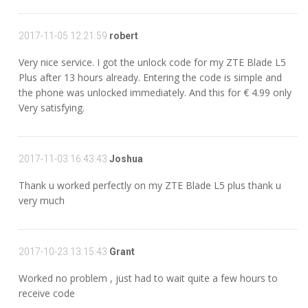
2017-11-05 12:21:59
robert
Very nice service. I got the unlock code for my ZTE Blade L5
Plus after 13 hours already. Entering the code is simple and
the phone was unlocked immediately. And this for € 4.99 only
Very satisfying.
2017-11-03 16:43:43
Joshua
Thank u worked perfectly on my ZTE Blade L5 plus thank u
very much
2017-10-23 13:15:43
Grant
Worked no problem , just had to wait quite a few hours to
receive code