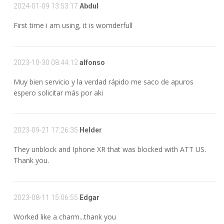
2024-01-09 13:53:17
Abdul
First time i am using, it is womderfull
2023-10-30 08:44:12
alfonso
Muy bien servicio y la verdad rápido me saco de apuros
espero solicitar más por aki
2023-09-21 17:26:35
Helder
They unblock and Iphone XR that was blocked with ATT US.
Thank you.
2023-08-11 15:06:55
Edgar
Worked like a charm...thank you