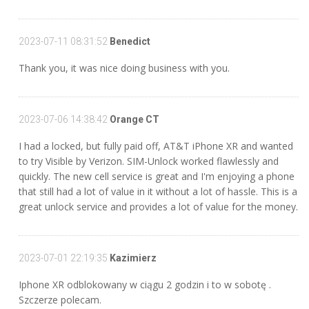
2023-07-11 08:31:52
Benedict
Thank you, it was nice doing business with you.
2023-07-06 14:38:42
Orange CT
I had a locked, but fully paid off, AT&T iPhone XR and wanted
to try Visible by Verizon. SIM-Unlock worked flawlessly and
quickly. The new cell service is great and I'm enjoying a phone
that still had a lot of value in it without a lot of hassle. This is a
great unlock service and provides a lot of value for the money.
2023-07-01 22:19:35
Kazimierz
Iphone XR odblokowany w ciągu 2 godzin i to w sobotę .
Szczerze polecam.