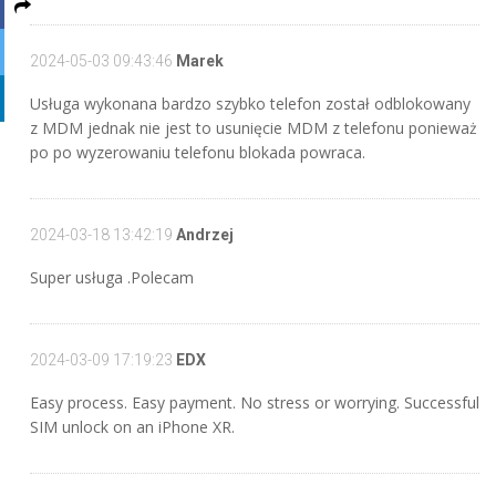
2024-05-03 09:43:46
Marek
Usługa wykonana bardzo szybko telefon został odblokowany
z MDM jednak nie jest to usunięcie MDM z telefonu ponieważ
po po wyzerowaniu telefonu blokada powraca.
2024-03-18 13:42:19
Andrzej
Super usługa .Polecam
2024-03-09 17:19:23
EDX
Easy process. Easy payment. No stress or worrying. Successful
SIM unlock on an iPhone XR.