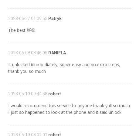
2023-06-27 01:09:55
Patryk
The best 👋😉
2023-06-08 08:46:05
DANIELA
It unlocked inmmediately, super easy and no extra steps,
thank you so much
2023-05-19 09:44:58
robert
I would recommend this service to anyone thank yall so much
I just so happened to look at the phone and it said unlock
2023-05-19 03:02:01
robert