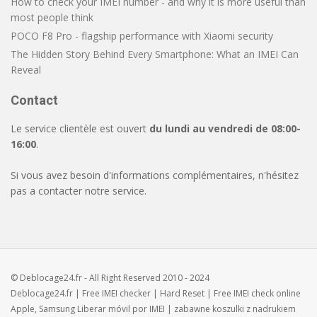
How to check your IMEI number - and why it is more useful than
most people think
POCO F8 Pro - flagship performance with Xiaomi security
The Hidden Story Behind Every Smartphone: What an IMEI Can
Reveal
Contact
Le service clientèle est ouvert
du lundi au vendredi de 08:00-
16:00
.
Si vous avez besoin d'informations complémentaires, n'hésitez
pas a contacter notre service.
© Deblocage24.fr - All Right Reserved 2010 - 2024
Deblocage24.fr
| Free
IMEI checker
|
Hard Reset
| Free
IMEI check
online
Apple, Samsung
Liberar móvil
por IMEI | zabawne
koszulki z nadrukiem