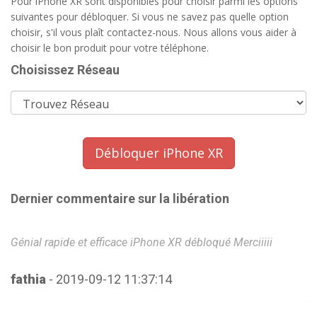
Pour iPhone XR sont disponibles pour choisir parmi les options
suivantes pour débloquer. Si vous ne savez pas quelle option
choisir, s'il vous plaît contactez-nous. Nous allons vous aider à
choisir le bon produit pour votre téléphone.
Choisissez Réseau
Débloquer iPhone XR
Dernier commentaire sur la libération
Génial rapide et efficace iPhone XR débloqué Merciiiii
Bo
cr
be
fathia
- 2019-09-12 11:37:14
pa
dé